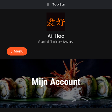
Skip
Top Bar
to
content
Ai-Hao
Sushi Take-Away
Menu
Mijn Account