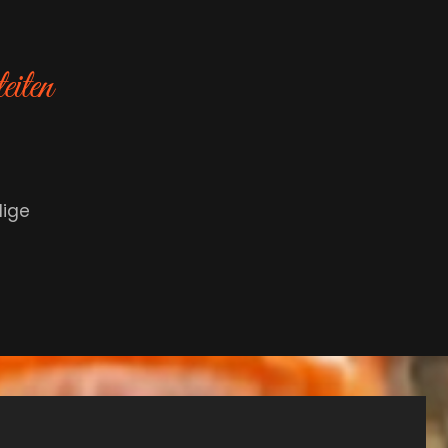
eiten
dige