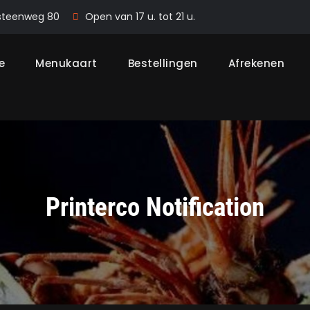
steenweg 80
Open van 17 u. tot 21 u.
e
Menukaart
Bestellingen
Afrekenen
Printerco Notification