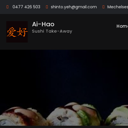
Skip
0477 426 503
shinto.yeh@gmail.com
Mechelse
to
content
Ai-Hao
Hom
Sushi Take-Away