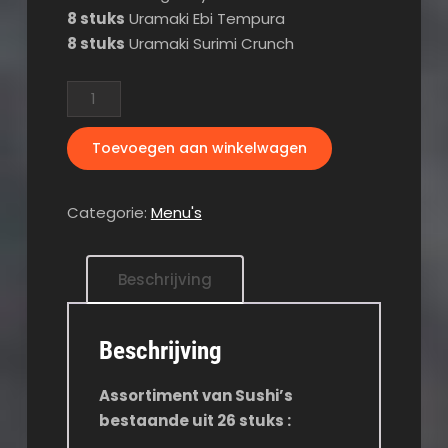
8 stuks
Uramaki Ebi Tempura
8 stuks
Uramaki Surimi Crunch
Menu
H
(
Toevoegen aan winkelwagen
voor
2
pers.)
Categorie:
Menu's
aantal
Beschrijving
Beschrijving
Assortiment van Sushi’s
bestaande uit 26 stuks :