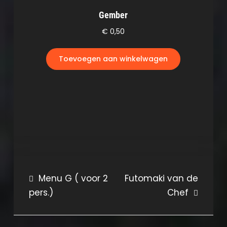
Gember
€
0,50
Toevoegen aan winkelwagen
Bericht
Menu G ( voor 2
Futomaki van de
pers.)
Chef
navigatie