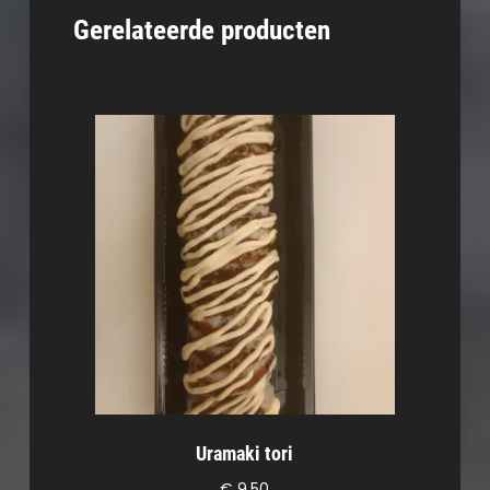
Gerelateerde producten
Uramaki tori
€
9,50