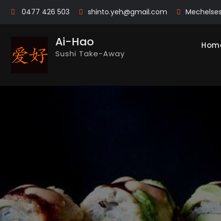
Skip
0477 426 503
shinto.yeh@gmail.com
Mechelse
to
content
Ai-Hao
Hom
Sushi Take-Away