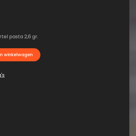
el pasta 2,6 gr.
n winkelwagen
a's