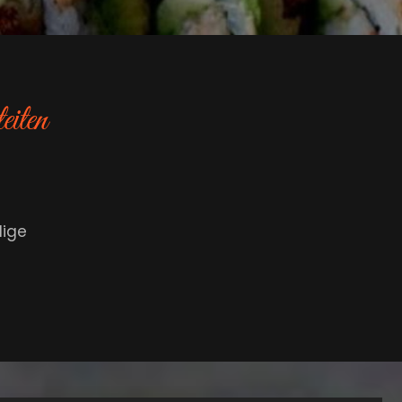
eiten
dige