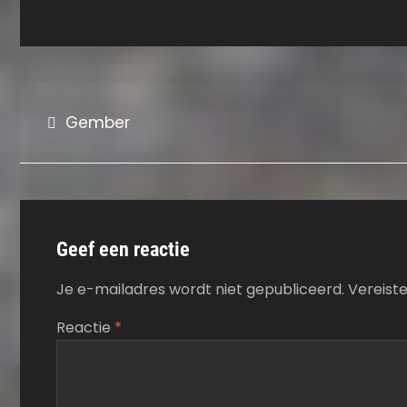
Bericht
Gember
navigatie
Geef een reactie
Je e-mailadres wordt niet gepubliceerd.
Vereist
Reactie
*