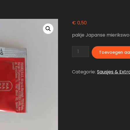
€
0,50
pakje Japanse mierikswort
Wasabi
Toevoegen aa
aantal
Categorie:
Sausjes & Extr