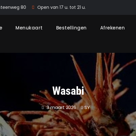
steenweg 80
Open van 17 u. tot 21 u.
e
Menukaart
Bestellingen
Afrekenen
Wasabi
3 maart 2026
SY