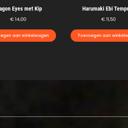
agon Eyes met Kip
Harumaki Ebi Temp
€
14,00
€
11,50
egen aan winkelwagen
Toevoegen aan winkel