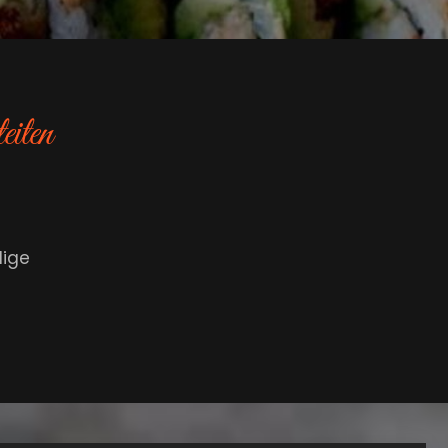
eiten
dige