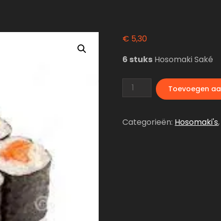
€
5,30
6 stuks
Hosomaki Saké
Hosomaki
Toevoegen aa
Saké
aantal
Categorieën:
Hosomaki's