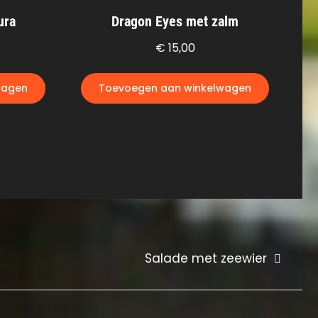
ura
Dragon Eyes met zalm
€
15,00
wagen
Toevoegen aan winkelwagen
Salade met zeewier