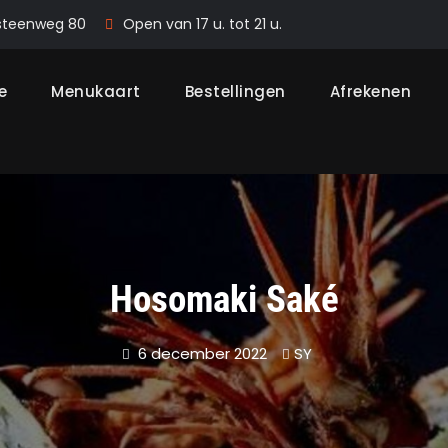
steenweg 80
Open van 17 u. tot 21 u.
e
Menukaart
Bestellingen
Afrekenen
Hosomaki Saké
6 december 2022
SY