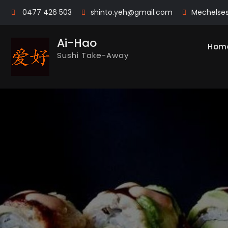
Skip
0477 426 503
shinto.yeh@gmail.com
Mechelse
to
content
Ai-Hao
Hom
Sushi Take-Away