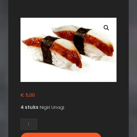
€
5,00
4 stuks
Nigiri Unagi
Nigiri
Unagi
aantal