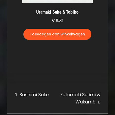
Uramaki Sake & Tobiko
€
11,50
Toevoegen aan winkelwagen
Bericht
Sashimi Saké
Futomaki Surimi &
Wakamé
navigatie