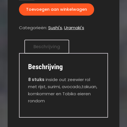
&
Toevoegen aan winkelwagen
Tobiko
aantal
Categorieën:
Sushi's
,
Uramaki's
Beschrijving
Beschrijving
8 stuks
inside out zeewier rol
met rijst, surimi, avocado,takuan,
komkommer en Tobiko eieren
rondom