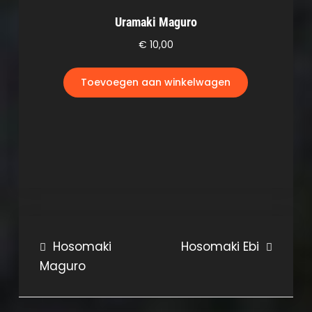
Uramaki Maguro
€
10,00
Toevoegen aan winkelwagen
Bericht
Hosomaki
Hosomaki Ebi
Maguro
navigatie