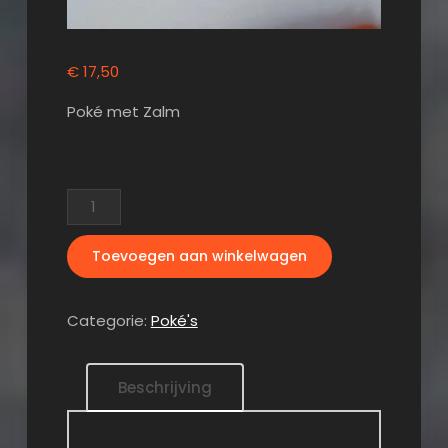
€
17,50
Poké met Zalm
Poké
Sake
aantal
Toevoegen aan winkelwagen
Categorie:
Poké's
Beschrijving