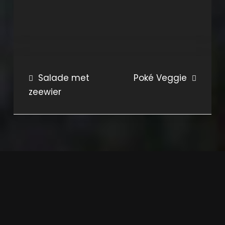
Bericht
Salade met
Poké Veggie
zeewier
navigatie