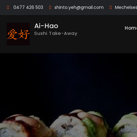
Skip
0477 426 503
shinto.yeh@gmail.com
Mechelse
to
content
Ai-Hao
Hom
Sushi Take-Away