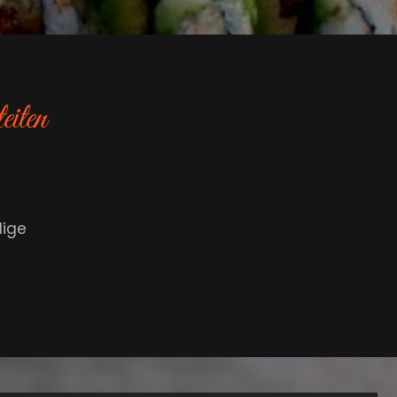
eiten
dige