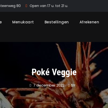
steenweg 80
Open van 17 u. tot 21 u.
e
Menukaart
Bestellingen
Afrekenen
Poké Veggie
7 december 2022
SY