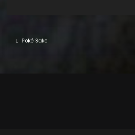
Bericht
Poké Sake
navigatie