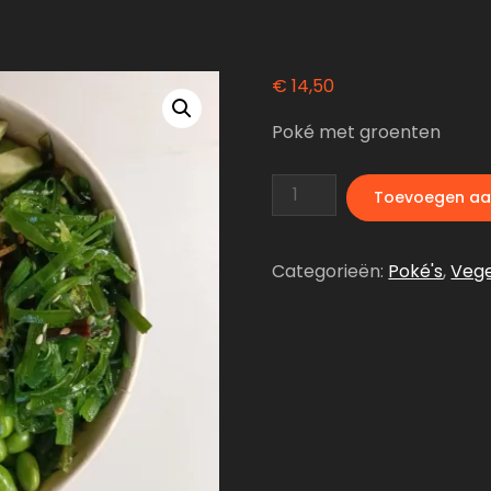
€
14,50
Poké met groenten
Poké
Toevoegen aa
Veggie
aantal
Categorieën:
Poké's
,
Vege